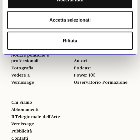
Mercato
Accetta selezionati
ALTRE SEZIONI
GLI STRUMENTI
Rifiuta
Libri
Il calendario delle mostre
Opinioni & Rubriche
Il calendario delle aste | Le
rilevazioni
Notizie politiche e
professionali
Autori
Fotografia
Podcast
Vedere a
Power 100
Vernissage
Osservatorio Formazione
Chi Siamo
Abbonamenti
Il Telegiornale dell'Arte
Vernissage
Pubblicità
Contatti