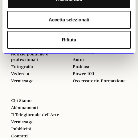
Mercato
Accetta selezionati
ALTRE SEZIONI
GLI STRUMENTI
Rifiuta
Libri
Il calendario delle mostre
Opinioni & Rubriche
Il calendario delle aste | Le
rilevazioni
Notizie politiche e
professionali
Autori
Fotografia
Podcast
Vedere a
Power 100
Vernissage
Osservatorio Formazione
Chi Siamo
Abbonamenti
Il Telegiornale dell'Arte
Vernissage
Pubblicità
Contatti