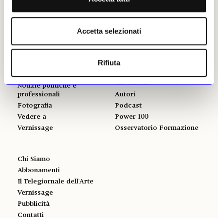
Mercato
Accetta selezionati
ALTRE SEZIONI
GLI STRUMENTI
Rifiuta
Libri
Il calendario delle mostre
Opinioni & Rubriche
Il calendario delle aste | Le
rilevazioni
Notizie politiche e
professionali
Autori
Fotografia
Podcast
Vedere a
Power 100
Vernissage
Osservatorio Formazione
Chi Siamo
Abbonamenti
Il Telegiornale dell'Arte
Vernissage
Pubblicità
Contatti